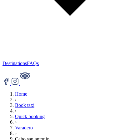
Destinations
FAQs
Home
›
Book taxi
›
Quick booking
›
Varadero
›
Cabo san antonio