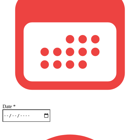
Date
*