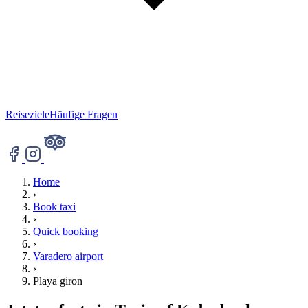
Reiseziele
Häufige Fragen
Home
›
Book taxi
›
Quick booking
›
Varadero airport
›
Playa giron