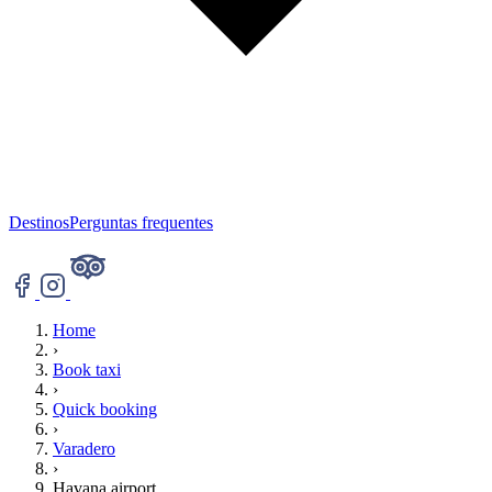
Destinos
Perguntas frequentes
Home
›
Book taxi
›
Quick booking
›
Varadero
›
Havana airport