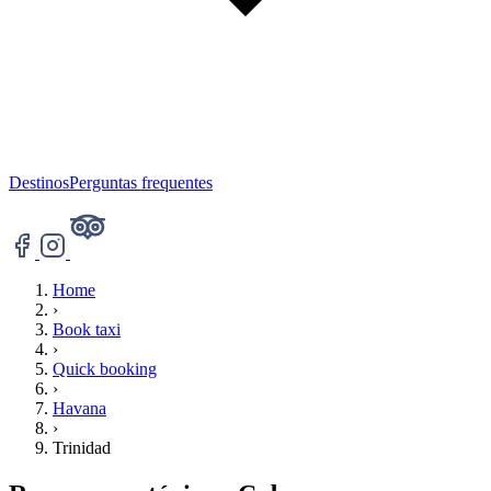
Destinos
Perguntas frequentes
Home
›
Book taxi
›
Quick booking
›
Havana
›
Trinidad