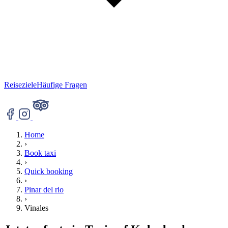
Reiseziele
Häufige Fragen
Home
›
Book taxi
›
Quick booking
›
Pinar del rio
›
Vinales