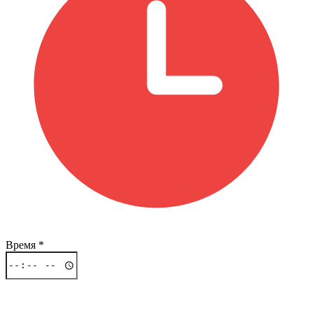
Время
*