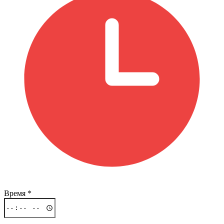
Время
*