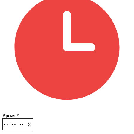
Время
*