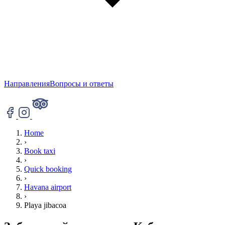
Направления
Вопросы и ответы
Home
›
Book taxi
›
Quick booking
›
Havana airport
›
Playa jibacoa